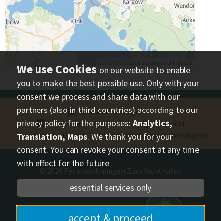
on our website to enable
you to make the best possible use. Only with your
Adresse
consent we process and share data with our
Ferienwohnungen Zum Yachthafen
partners (also in third countries) according to our
Kontakt
⋅
instagram
⋅
Strandstraße 20
privacy policy for the purposes:
Analytics,
facebook
- Urlaub in MV - folgen Sie uns!
17192 Waren (Müritz)
⋅
Impressum
⋅
Datenschutz
(Zustimmungseinstellungen)
Translation, Maps
. We thank you for your
Telefon- /Faxnummer
anzeigen
consent. You can revoke your consent at any time
with effect for the future.
Ferienwohnungen Zum Yachthafen
© 2026
Ferienwohnungen Zum Yachthafen
kontaktieren
essential services only
mvp.de
- Urlaub in
accept & proceed
Mecklenburg-Vorpommern